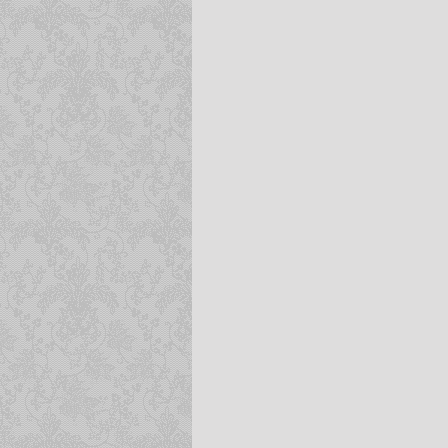
-----