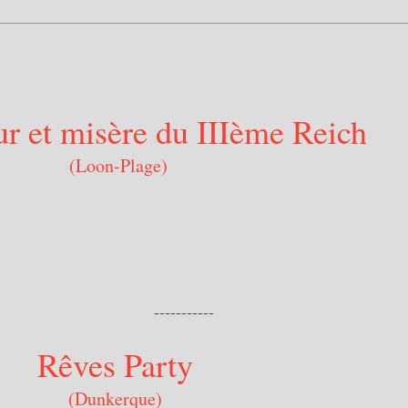
r et misère du IIIème Reich
(Loon-Plage)
------
Rêves Party
(Dunkerque)