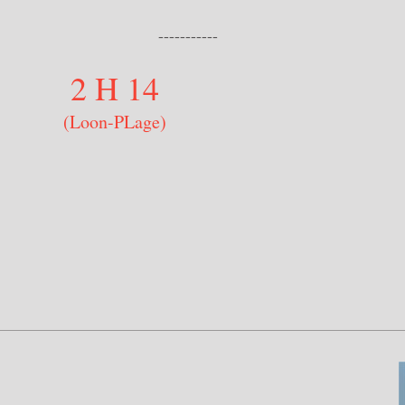
------
2 H 14
(Loon-PLage)