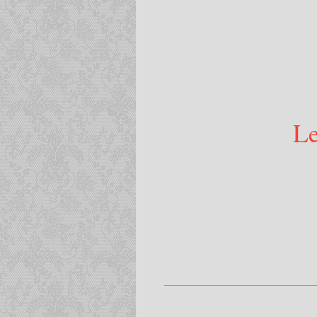
-----
Le