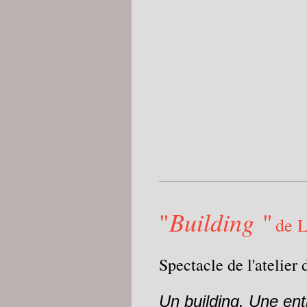
Building
"
"
de 
Spectacle de l'atelier
Un building. Une en